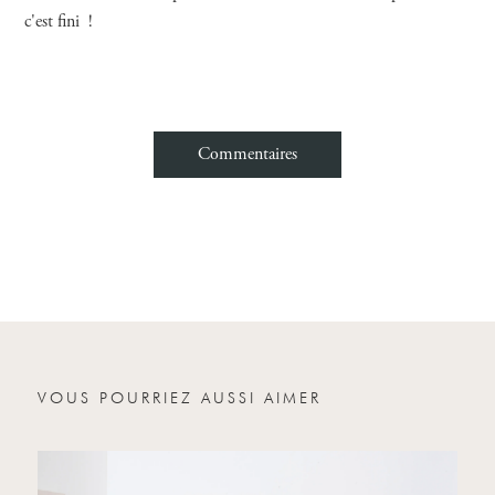
c'est fini !
Commentaires
Nom
Email
Votre message
VOUS POURRIEZ AUSSI AIMER