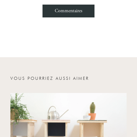
Commentaires
Nom
Email
Votre message
VOUS POURRIEZ AUSSI AIMER