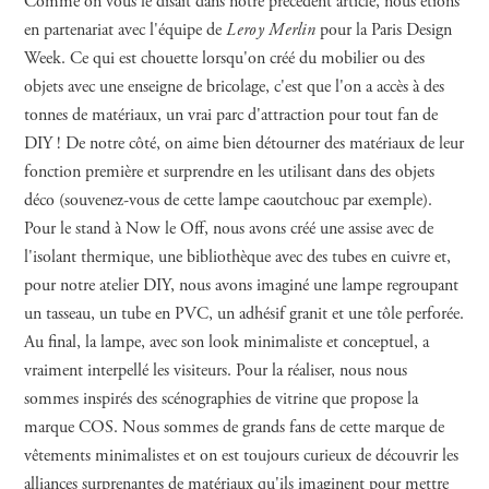
Comme on vous le disait dans notre précédent article, nous étions
en partenariat avec l'équipe de
Leroy Merlin
pour la Paris Design
Week. Ce qui est chouette lorsqu'on créé du mobilier ou des
objets avec une enseigne de bricolage, c'est que l'on a accès à des
tonnes de matériaux, un vrai parc d'attraction pour tout fan de
DIY ! De notre côté, on aime bien détourner des matériaux de leur
fonction première et surprendre en les utilisant dans des objets
déco (souvenez-vous de cette lampe caoutchouc par exemple).
Pour le stand à Now le Off, nous avons créé une assise avec de
l'isolant thermique, une bibliothèque avec des tubes en cuivre et,
pour notre atelier DIY, nous avons imaginé une lampe regroupant
un tasseau, un tube en PVC, un adhésif granit et une tôle perforée.
Au final, la lampe, avec son look minimaliste et conceptuel, a
vraiment interpellé les visiteurs. Pour la réaliser, nous nous
sommes inspirés des scénographies de vitrine que propose la
marque COS. Nous sommes de grands fans de cette marque de
vêtements minimalistes et on est toujours curieux de découvrir les
alliances surprenantes de matériaux qu'ils imaginent pour mettre