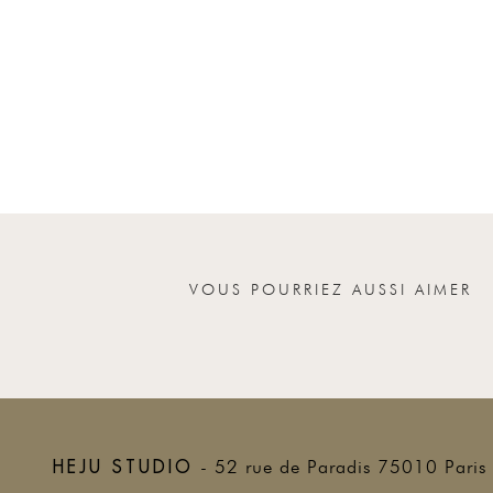
Nom
Votre message
VOUS POURRIEZ AUSSI AIMER
HEJU STUDIO
- 52 rue de Paradis 75010 Paris