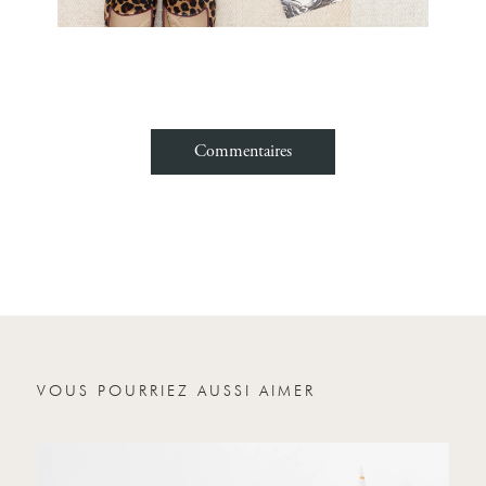
Commentaires
Nom
Email
Votre message
VOUS POURRIEZ AUSSI AIMER