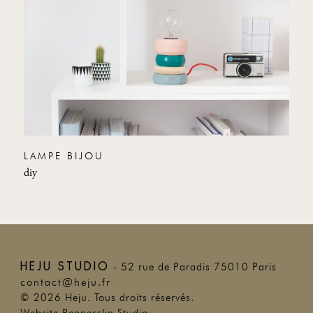
LAMPE BIJOU
diy
HEJU STUDIO
- 52 rue de Paradis 75010 Paris
contact@heju.fr
©
2026
Heju. Tous droits réservés.