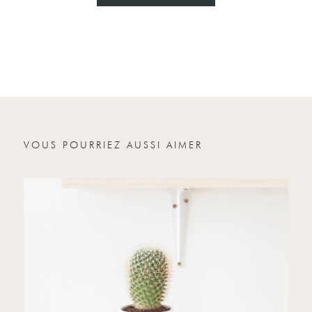
Nom
Email
Votre message
VOUS POURRIEZ AUSSI AIMER