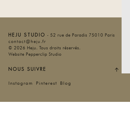
HEJU STUDIO
- 52 rue de Paradis 75010 Paris
contact@heju.fr
©
2026
Heju. Tous droits réservés.
Website
Pepperclip Studio
NOUS SUIVRE
Instagram
Pinterest
Blog